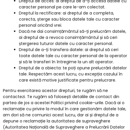
Dreptul de acces: ai dreptul de a-ți accesa datele cu
caracter personal pe care le-am colectat.
Dreptul la rectificare: ai dreptul de a completa,
corecta, șterge sau bloca datele tale cu caracter
personal oricând vrei.
Dacă ne dai consimțământul să-ți prelucrăm datele,
ai dreptul de a revoca consimțământul și să ceri
ștergerea tuturor datele cu caracter personal.
Dreptul de a-ți transfera datele: ai dreptul să ceri
toate datele tale cu caracter personal de la operator
și să le transferi în întregime la un alt operator.
Dreptul de a obiecta: te poți opune prelucrării datelor
tale. Respectăm acest lucru, cu excepția cazului în
care există motive justificate pentru prelucrare.
Pentru exercitarea acestor drepturi, te rugăm să ne
contactezi. Te rugăm să folosești detaliile de contact din
partea de jos a acestei Politici privind cookie-urile. Dacă ai o
reclamație cu privire la modul în care gestionăm datele tale,
am dori să ne comunici acest lucru, dar ai și dreptul de a
depune o reclamație la autoritatea de supraveghere
(Autoritatea Națională de Supraveghere a Prelucrării Datelor